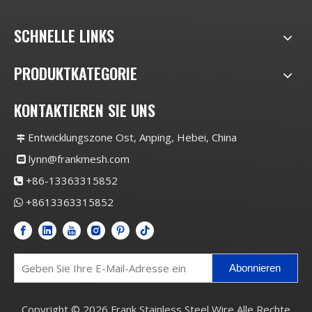
SCHNELLE LINKS
PRODUKTKATEGORIE
KONTAKTIEREN SIE UNS
Entwicklungszone Ost, Anping, Hebei, China

lynn@frankmesh.com

+86-13363315852

+8613363315852

Abonnieren
Copyright ©
2026
Frank Stainless Steel Wire Alle Rechte